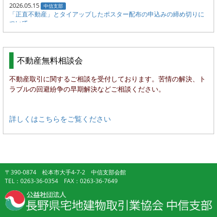
2026.05.15
中信支部
「正直不動産」とタイアップしたポスター配布の申込みの締め切りに
ついて
2026.05.13
中信支部
事務局からのお知らせ
不動産無料相談会
2026.05.11
中信支部
県と支部のホームページがリニューアルされます。
不動産取引に関するご相談を受付しております。苦情の解決、ト
ラブルの回避紛争の早期解決などご相談ください。
2026.04.17
中信支部
「松本市空き家バンク事業者登録制度」新規募集のご案内（4/28ま
で）
詳しくはこちらをご覧ください
2026.04.15
中信支部
事務局からのお知らせ
〒390-0874 松本市大手4-7-2 中信支部会館
TEL：0263-36-0354 FAX：0263-36-7649